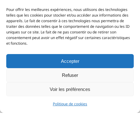
A propos
Pour offrir les meilleures expériences, nous utilisons des technologies
telles que les cookies pour stocker et/ou accéder aux informations des
Nous contacter
appareils. Le fait de consentir à ces technologies nous permettra de
traiter des données telles que le comportement de navigation ou les ID
Mentions Légales
uniques sur ce site. Le fait de ne pas consentir ou de retirer son
consentement peut avoir un effet négatif sur certaines caractéristiques
Conditions Générales de Vente (CGV)
et fonctions.
Politique de cookies (UE)
Accepter
Refuser
Voir les préférences
Filtrer
Politique de cookies
Nous acceptons :
© 2023 Apache – Design par
Thomas-Gaillard.fr
– Tous Droits