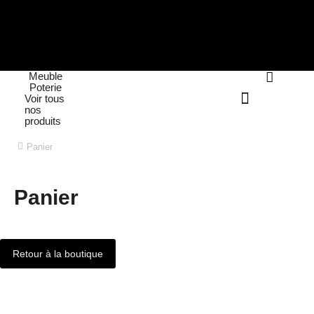
Meuble
Poterie
Voir tous
nos
produits
Panier
Vous êtes ici :
Panier
Retour à la boutique