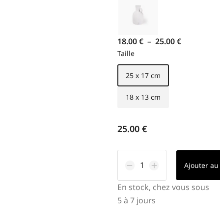
18.00
€
–
25.00
€
Taille
25 x 17 cm
18 x 13 cm
25.00
€
Ajouter au
En stock, chez vous sous
5 à 7 jours