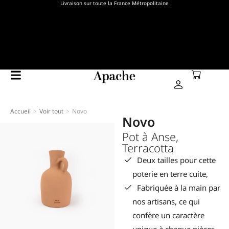
Livraison sur toute la France Métropolitaine
Accueil
Voir tout
Novo
Vous êtes ici :
Novo
Pot à Anse,
Terracotta
Deux tailles pour cette
poterie en terre cuite,
Fabriquée à la main par
nos artisans, ce qui
confère un caractère
unique à chaque pièces.