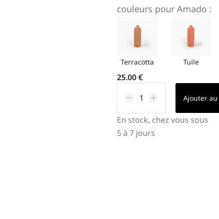
couleurs pour
Amado
:
Terracotta
Tuile
25.00
€
Ajouter au
En stock, chez vous sous
5 à 7 jours