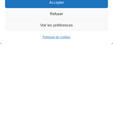
Accepter
Refuser
Voir les préférences
Politique de cookies
Faro
N
25.00
€
–
27.00
€
3
Payement sécurisé