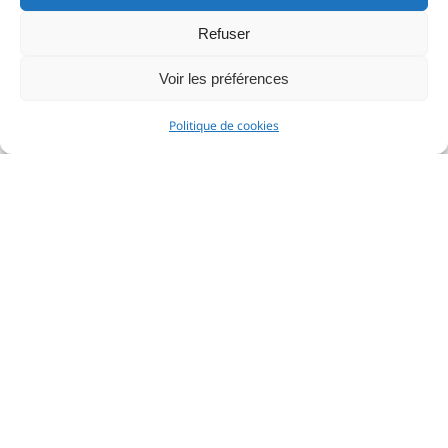
Refuser
Voir les préférences
Politique de cookies
Novo
F
18.00
€
–
25.00
€
2
Payement sécurisé