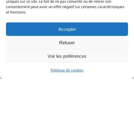
uniques sur ce site. Le fait de ne pas consentir ou de retirer son
14 Jours pour changer d'avis
consentement peut avoir un effet négatif sur certaines caractéristiques
et fonctions.
Support Client
Accepter
Refuser
Livraison sur toute la France
Voir les préférences
Politique de cookies
Newsletter
E-mail
Envoyer